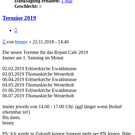
Danksagung erhalten:
1 Mal
Geschlecht:
Termine 2019
Zitieren
Beitrag
von
benny
»
22.11.2018 - 14:40
Die neuen Termine für das Repair Cafe 2019
Immer am 1. Samstag im Monat
02.02.2019 Erlöserkirche Ewaldstrasse
02.03.2019 Thomaskirche Westerholt
06.04.2019 Erlöserkirche Ewaldstrasse
04.05.2019 Thomaskirche Westerholt
01.06.2019 Erlöserkirche Ewaldstrasse
06.07.2019 Thomaskirche Westerholt
immer jeweils von 14.00 - 17.00 Uhr. (ggf länger wenn Bedarf
erkennbar ist!)
Bis dann,
benny
PS: Ich werde in Zukunft keinen Support mehr per PN leisten. Bitte