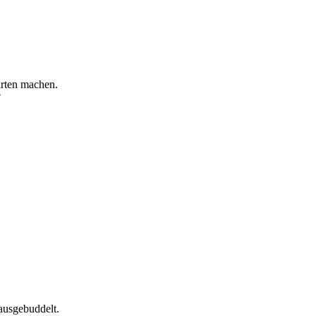
arten machen.
?
ausgebuddelt.