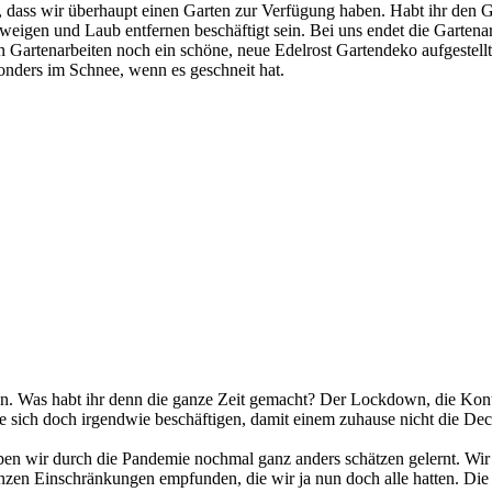
ss wir überhaupt einen Garten zur Verfügung haben. Habt ihr den Gart
weigen und Laub entfernen beschäftigt sein. Bei uns endet die Gartenar
Gartenarbeiten noch ein schöne, neue Edelrost Gartendeko aufgestell
esonders im Schnee, wenn es geschneit hat.
iehen. Was habt ihr denn die ganze Zeit gemacht? Der Lockdown, die K
e sich doch irgendwie beschäftigen, damit einem zuhause nicht die De
n wir durch die Pandemie nochmal ganz anders schätzen gelernt. Wir w
en Einschränkungen empfunden, die wir ja nun doch alle hatten. Die üb