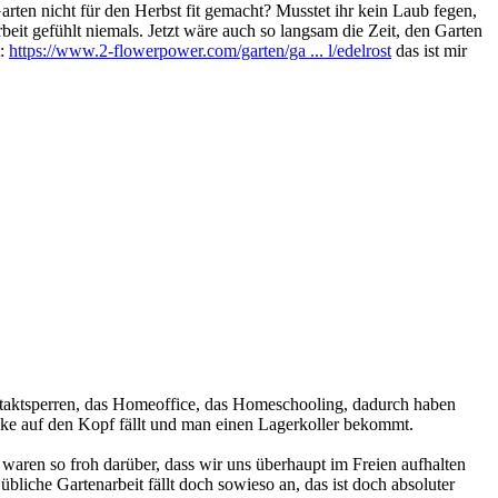
en nicht für den Herbst fit gemacht? Musstet ihr kein Laub fegen,
beit gefühlt niemals. Jetzt wäre auch so langsam die Zeit, den Garten
t:
https://www.2-flowerpower.com/garten/ga ... l/edelrost
das ist mir
ontaktsperren, das Homeoffice, das Homeschooling, dadurch haben
cke auf den Kopf fällt und man einen Lagerkoller bekommt.
aren so froh darüber, dass wir uns überhaupt im Freien aufhalten
liche Gartenarbeit fällt doch sowieso an, das ist doch absoluter