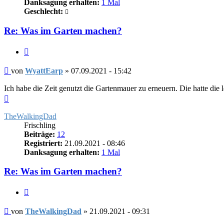
Danksagung erhalten:
1 Mal
Geschlecht:
Re: Was im Garten machen?
Zitieren
Beitrag
von
WyattEarp
»
07.09.2021 - 15:42
Ich habe die Zeit genutzt die Gartenmauer zu erneuern. Die hatte die le
Nach
oben
TheWalkingDad
Frischling
Beiträge:
12
Registriert:
21.09.2021 - 08:46
Danksagung erhalten:
1 Mal
Re: Was im Garten machen?
Zitieren
Beitrag
von
TheWalkingDad
»
21.09.2021 - 09:31