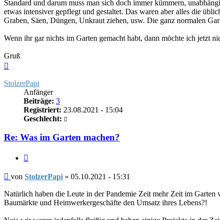
Standard und darum muss man sich doch immer kümmern, unabhängig v
etwas intensiver gepflegt und gestaltet. Das waren aber alles die üb
Graben, Säen, Düngen, Unkraut ziehen, usw. Die ganz normalen Gart
Wenn ihr gar nichts im Garten gemacht habt, dann möchte ich jetzt nic
Gruß
Nach
oben
StolzerPapi
Anfänger
Beiträge:
3
Registriert:
23.08.2021 - 15:04
Geschlecht:
Re: Was im Garten machen?
Zitieren
Beitrag
von
StolzerPapi
»
05.10.2021 - 15:31
Natürlich haben die Leute in der Pandemie Zeit mehr Zeit im Garten ve
Baumärkte und Heimwerkergeschäfte den Umsatz ihres Lebens?!