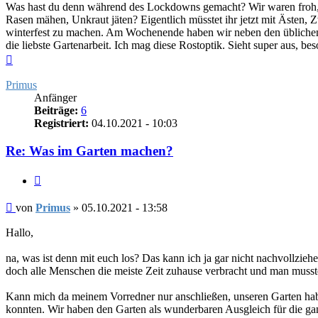
Was hast du denn während des Lockdowns gemacht? Wir waren froh, da
Rasen mähen, Unkraut jäten? Eigentlich müsstet ihr jetzt mit Ästen, Z
winterfest zu machen. Am Wochenende haben wir neben den üblichen 
die liebste Gartenarbeit. Ich mag diese Rostoptik. Sieht super aus, b
Nach
oben
Primus
Anfänger
Beiträge:
6
Registriert:
04.10.2021 - 10:03
Re: Was im Garten machen?
Zitieren
Beitrag
von
Primus
»
05.10.2021 - 13:58
Hallo,
na, was ist denn mit euch los? Das kann ich ja gar nicht nachvollz
doch alle Menschen die meiste Zeit zuhause verbracht und man musst
Kann mich da meinem Vorredner nur anschließen, unseren Garten habe
konnten. Wir haben den Garten als wunderbaren Ausgleich für die ganz