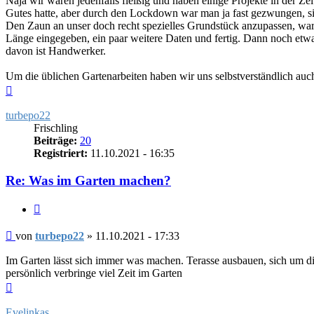
Naja wir waren jedenfalls fleißig und haben einige Projekte in der Ze
Gutes hatte, aber durch den Lockdown war man ja fast gezwungen, sic
Den Zaun an unser doch recht spezielles Grundstück anzupassen, wa
Länge eingegeben, ein paar weitere Daten und fertig. Dann noch etwa
davon ist Handwerker.
Um die üblichen Gartenarbeiten haben wir uns selbstverständlich auc
Nach
oben
turbepo22
Frischling
Beiträge:
20
Registriert:
11.10.2021 - 16:35
Re: Was im Garten machen?
Zitieren
Beitrag
von
turbepo22
»
11.10.2021 - 17:33
Im Garten lässt sich immer was machen. Terasse ausbauen, sich um di
persönlich verbringe viel Zeit im Garten
Nach
oben
Evelinkas