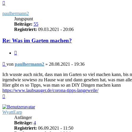
Nach
oben
paulhermann2
Jungspunt
Beiträge:
55
Registriert:
09.03.2021 - 20:06
Re: Was im Garten machen?
Zitieren
Beitrag
von
paulhermann2
»
28.08.2021 - 19:36
Ich wusste auch nicht, dass man im Garten so viel machen kann, bis 
irgendwie sowieso zu Hause war und dann gesehen hat, was man all
Hier gibt es so Tipps, was man so an DIY Dingen machen kann
https://www.laubsauger.de/corona-tipps-langeweile/
Nach
oben
WyattEarp
Anfänger
Beiträge:
4
Registriert:
06.09.2021 - 11:50