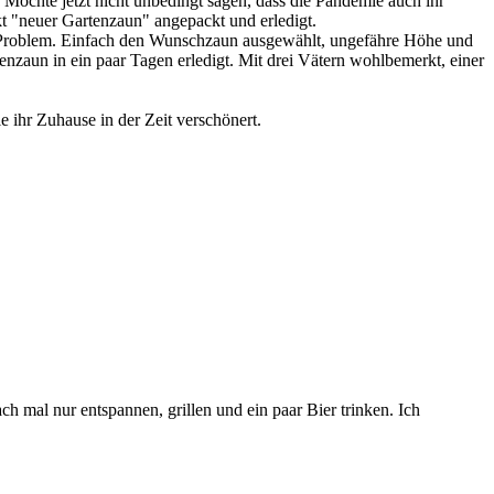
. Möchte jetzt nicht unbedingt sagen, dass die Pandemie auch ihr
t "neuer Gartenzaun" angepackt und erledigt.
 Problem. Einfach den Wunschzaun ausgewählt, ungefähre Höhe und
nzaun in ein paar Tagen erledigt. Mit drei Vätern wohlbemerkt, einer
 ihr Zuhause in der Zeit verschönert.
 mal nur entspannen, grillen und ein paar Bier trinken. Ich