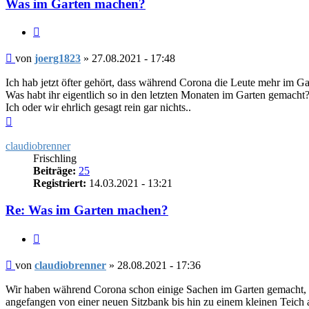
Was im Garten machen?
Zitieren
Beitrag
von
joerg1823
»
27.08.2021 - 17:48
Ich hab jetzt öfter gehört, dass während Corona die Leute mehr im G
Was habt ihr eigentlich so in den letzten Monaten im Garten gemacht
Ich oder wir ehrlich gesagt rein gar nichts..
Nach
oben
claudiobrenner
Frischling
Beiträge:
25
Registriert:
14.03.2021 - 13:21
Re: Was im Garten machen?
Zitieren
Beitrag
von
claudiobrenner
»
28.08.2021 - 17:36
Wir haben während Corona schon einige Sachen im Garten gemacht,
angefangen von einer neuen Sitzbank bis hin zu einem kleinen Teich 