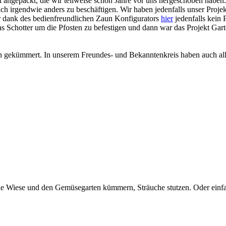
it angepackt, die wir teilweise schon Jahre vor uns hergeschoben haben
h irgendwie anders zu beschäftigen. Wir haben jedenfalls unser Projek
r dank des bedienfreundlichen Zaun Konfigurators
hier
jedenfalls kein
s Schotter um die Pfosten zu befestigen und dann war das Projekt Garte
h gekümmert. In unserem Freundes- und Bekanntenkreis haben auch alle
e Wiese und den Gemüsegarten kümmern, Sträuche stutzen. Oder einfach