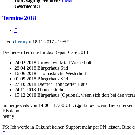
Danksagung erhalten:
1 Mal
Geschlecht:
Termine 2018
Zitieren
Beitrag
von
benny
»
18.11.2017 - 19:57
Die neuen Termine für das Repair Cafe 2018
24.02.2018 Umweltwerkstatt Westerholt
28.04.2018 Bürgerhaus Süd
16.06.2018 Thomaskirche Westerholt
01.09.2018 Bürgerhaus Süd
27.10.2018 Dietrich-Bonhoeffer-Haus
24.11.2018 Thomaskirche
15.12.2018 Bürgerhaus (Optional, wenn sich dort bei den vor
immer jeweils von 14.00 - 17.00 Uhr. (ggf länger wenn Bedarf erkennb
Bis dann,
benny
PS: Ich werde in Zukunft keinen Support mehr per PN leisten. Bitte 
Nach