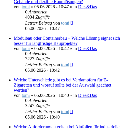
Gebäude und flexible Raumlösungen?
von
tomi
»
05.06.2026 - 10:47
» in
Dies&Das
0
Antworten
4004
Zugriffe
Letzter Beitrag
von
tomi
05.06.2026 - 10:47
Modulbau oder Containerbau – Welche Lösung eignet sich
besser für langfristige Bauprojekte?
von
tomi
»
05.06.2026 - 10:42
» in
Dies&Das
0
Antworten
3227
Zugriffe
Letzter Beitrag
von
tomi
05.06.2026 - 10:42
Welche Unterschiede gibt es bei Verdampfern für E-
Zigaretten und worauf sollte bei der Auswahl geachtet
werden?
von
tomi
»
05.06.2026 - 10:40
» in
Dies&Das
0
Antworten
3247
Zugriffe
Letzter Beitrag
von
tomi
05.06.2026 - 10:40
Welche Anforderungen gelten bei Alufolien für industrielle