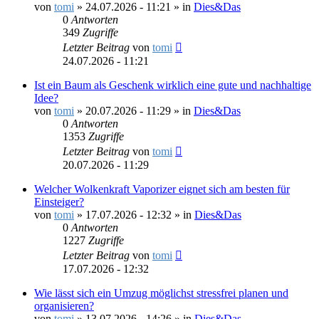
von
tomi
»
24.07.2026 - 11:21
» in
Dies&Das
0
Antworten
349
Zugriffe
Letzter Beitrag
von
tomi
24.07.2026 - 11:21
Ist ein Baum als Geschenk wirklich eine gute und nachhaltige
Idee?
von
tomi
»
20.07.2026 - 11:29
» in
Dies&Das
0
Antworten
1353
Zugriffe
Letzter Beitrag
von
tomi
20.07.2026 - 11:29
Welcher Wolkenkraft Vaporizer eignet sich am besten für
Einsteiger?
von
tomi
»
17.07.2026 - 12:32
» in
Dies&Das
0
Antworten
1227
Zugriffe
Letzter Beitrag
von
tomi
17.07.2026 - 12:32
Wie lässt sich ein Umzug möglichst stressfrei planen und
organisieren?
von
tomi
»
13.07.2026 - 14:26
» in
Dies&Das