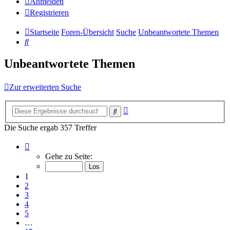
Anmelden
Registrieren
Startseite
Foren-Übersicht
Suche
Unbeantwortete Themen
Suche
Unbeantwortete Themen
Zur erweiterten Suche
Erweiterte
Suche
Suche
Die Suche ergab 357 Treffer
Seite
1
Gehe zu Seite:
von
15
1
2
3
4
5
…