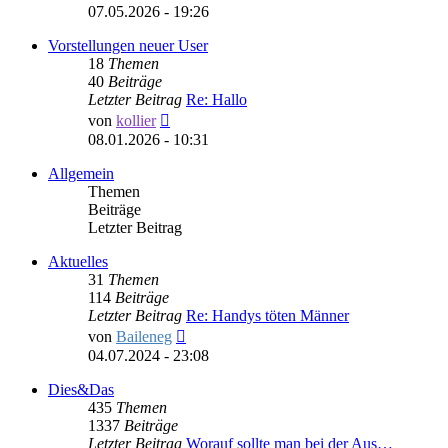
Beitrag
07.05.2026 - 19:26
Vorstellungen neuer User
18
Themen
40
Beiträge
Letzter Beitrag
Re: Hallo
Neuester
von
kollier
Beitrag
08.01.2026 - 10:31
Allgemein
Themen
Beiträge
Letzter Beitrag
Aktuelles
31
Themen
114
Beiträge
Letzter Beitrag
Re: Handys töten Männer
Neuester
von
Baileneg
Beitrag
04.07.2024 - 23:08
Dies&Das
435
Themen
1337
Beiträge
Letzter Beitrag
Worauf sollte man bei der Aus…