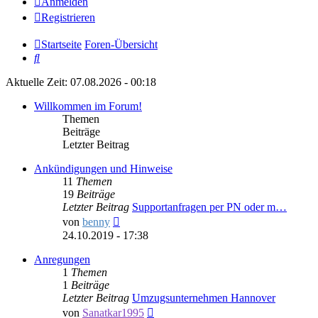
Anmelden
Registrieren
Startseite
Foren-Übersicht
Suche
Aktuelle Zeit: 07.08.2026 - 00:18
Willkommen im Forum!
Themen
Beiträge
Letzter Beitrag
Ankündigungen und Hinweise
11
Themen
19
Beiträge
Letzter Beitrag
Supportanfragen per PN oder m…
Neuester
von
benny
Beitrag
24.10.2019 - 17:38
Anregungen
1
Themen
1
Beiträge
Letzter Beitrag
Umzugsunternehmen Hannover
Neuester
von
Sanatkar1995