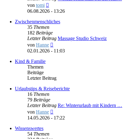
Neuester
von
tomi
Beitrag
06.08.2026 - 13:26
Zwischenmenschliches
35
Themen
182
Beiträge
Letzter Beitrag
Massage Studio Schweiz
Neuester
von
Hanne
Beitrag
02.01.2026 - 11:03
Kind & Familie
Themen
Beiträge
Letzter Beitrag
Urlaubstips & Reiseberichte
16
Themen
79
Beiträge
Letzter Beitrag
Re: Winterurlaub mit Kindern …
Neuester
von
Hanne
Beitrag
14.05.2026 - 17:22
Wissenswertes
54
Themen