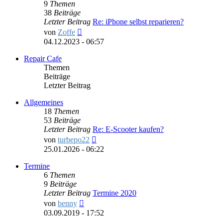
9
Themen
38
Beiträge
Letzter Beitrag
Re: iPhone selbst reparieren?
Neuester
von
Zoffe
Beitrag
04.12.2023 - 06:57
Repair Cafe
Themen
Beiträge
Letzter Beitrag
Allgemeines
18
Themen
53
Beiträge
Letzter Beitrag
Re: E-Scooter kaufen?
Neuester
von
turbepo22
Beitrag
25.01.2026 - 06:22
Termine
6
Themen
9
Beiträge
Letzter Beitrag
Termine 2020
Neuester
von
benny
Beitrag
03.09.2019 - 17:52