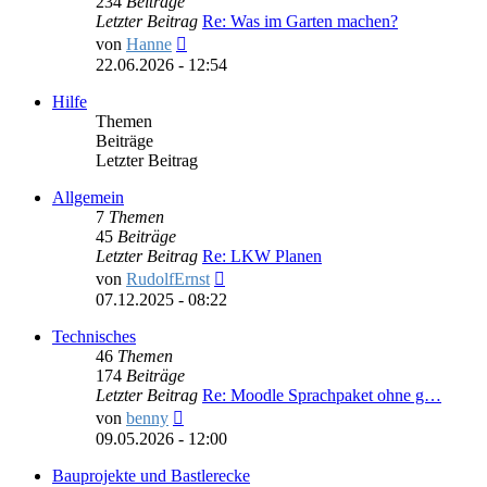
234
Beiträge
Letzter Beitrag
Re: Was im Garten machen?
Neuester
von
Hanne
Beitrag
22.06.2026 - 12:54
Hilfe
Themen
Beiträge
Letzter Beitrag
Allgemein
7
Themen
45
Beiträge
Letzter Beitrag
Re: LKW Planen
Neuester
von
RudolfErnst
Beitrag
07.12.2025 - 08:22
Technisches
46
Themen
174
Beiträge
Letzter Beitrag
Re: Moodle Sprachpaket ohne g…
Neuester
von
benny
Beitrag
09.05.2026 - 12:00
Bauprojekte und Bastlerecke