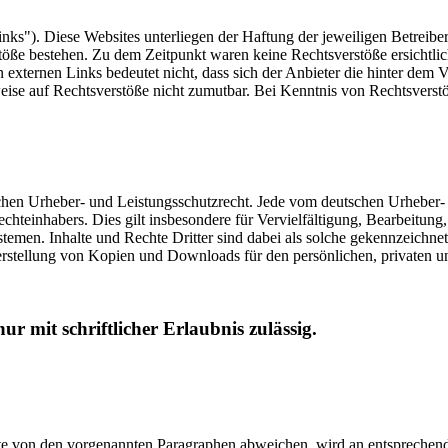
nks"). Diese Websites unterliegen der Haftung der jeweiligen Betreiber
öße bestehen. Zu dem Zeitpunkt waren keine Rechtsverstöße ersichtlich.
n externen Links bedeutet nicht, dass sich der Anbieter die hinter dem 
weise auf Rechtsverstöße nicht zumutbar. Bei Kenntnis von Rechtsverst
tschen Urheber- und Leistungsschutzrecht. Jede vom deutschen Urheber-
echteinhabers. Dies gilt insbesondere für Vervielfältigung, Bearbeitu
men. Inhalte und Rechte Dritter sind dabei als solche gekennzeichnet.
e Herstellung von Kopien und Downloads für den persönlichen, privaten u
ur mit schriftlicher Erlaubnis zulässig.
 von den vorgenannten Paragraphen abweichen, wird an entsprechender