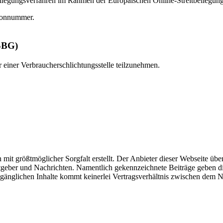
tbeilegungsverfahren im Rahmen der Europäischen Online-Streitbeilegungs
efonnummer.
VSBG)
or einer Verbraucherschlichtungsstelle teilzunehmen.
 mit größtmöglicher Sorgfalt erstellt. Der Anbieter dieser Webseite üb
 Ratgeber und Nachrichten. Namentlich gekennzeichnete Beiträge geben
ugänglichen Inhalte kommt keinerlei Vertragsverhältnis zwischen dem N