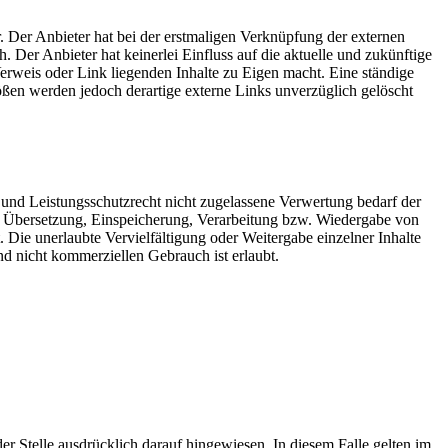
. Der Anbieter hat bei der erstmaligen Verknüpfung der externen
 Der Anbieter hat keinerlei Einfluss auf die aktuelle und zukünftige
Verweis oder Link liegenden Inhalte zu Eigen macht. Eine ständige
ößen werden jedoch derartige externe Links unverzüglich gelöscht
 und Leistungsschutzrecht nicht zugelassene Verwertung bedarf der
ng, Übersetzung, Einspeicherung, Verarbeitung bzw. Wiedergabe von
 Die unerlaubte Vervielfältigung oder Weitergabe einzelner Inhalte
nd nicht kommerziellen Gebrauch ist erlaubt.
 Stelle ausdrücklich darauf hingewiesen. In diesem Falle gelten im